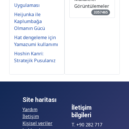
Kaplumbağa
Olmanın Gücü
Hat dengeleme için
Yamazumi kullanımı
Hoshin Kanri:
Stratejik Pusulanız
Site haritası
İletişim
Yardım
bilgileri
İletişim
Kişisel veriler
T. +90 282 717
hakkında
0429
bilgilendirme