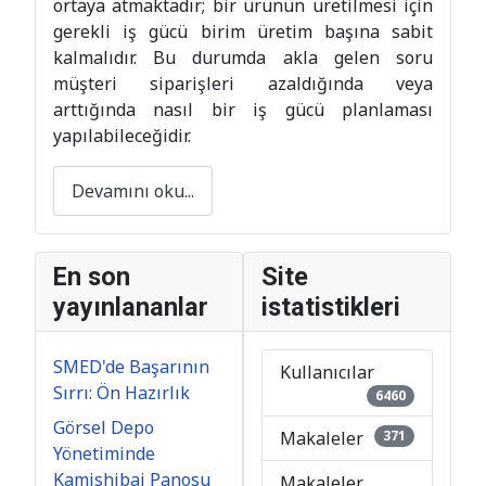
müşteri siparişleri azaldığında veya
arttığında nasıl bir iş gücü planlaması
yapılabileceğidir.
Devamını oku...
En son
Site
yayınlananlar
istatistikleri
SMED'de Başarının
Kullanıcılar
Sırrı: Ön Hazırlık
6460
Görsel Depo
Makaleler
371
Yönetiminde
Kamishibai Panosu
Makaleler
Uygulaması
Görüntülemeler
3357465
Heijunka ile