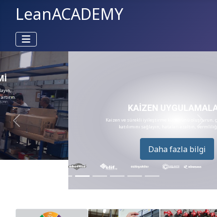
LeanACADEMY
KAİZEN UYGULAMALARI
Kaizen ve sürekli iyileştirme kültürünü oluşturun, çalışanlarınızın
katılımını sağlayın, hataları azaltın, vermliliği artırın.
.
.
Daha fazla bilgi