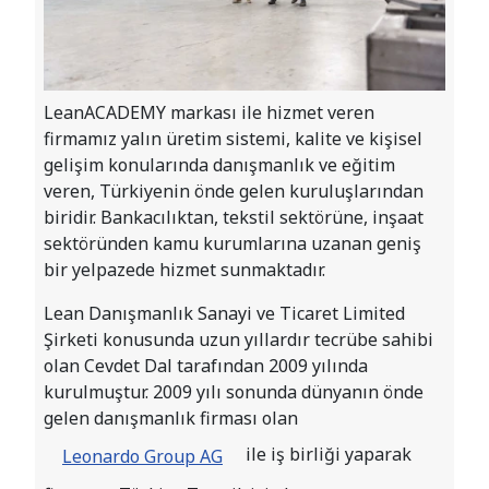
LeanACADEMY markası ile hizmet veren
firmamız yalın üretim sistemi, kalite ve kişisel
gelişim konularında danışmanlık ve eğitim
veren, Türkiyenin önde gelen kuruluşlarından
biridir. Bankacılıktan, tekstil sektörüne, inşaat
sektöründen kamu kurumlarına uzanan geniş
bir yelpazede hizmet sunmaktadır.
Lean Danışmanlık Sanayi ve Ticaret Limited
Şirketi konusunda uzun yıllardır tecrübe sahibi
olan Cevdet Dal tarafından 2009 yılında
kurulmuştur. 2009 yılı sonunda dünyanın önde
gelen danışmanlık firması olan
ile iş birliği yaparak
Leonardo Group AG
firmanın Türkiye Temsilcisi olmuştur.
Danışmanlarımız, yurt içi ve yurt dışı birçok
firmada yalın üretim uygulamarını hayata