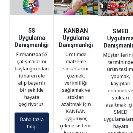
5S
KANBAN
SMED
Uygulama
Uygulama
Uygulam
Danışmanlığı
Danışmanlığı
Danışmanlı
Firmanızda 5S
Üretimde
Müşterilerin
çalışmalarını
malzeme
termininde
başlangıcından
sorunlarını
ürün teslim
itibaren ele
çözmek,
yapmak,
alıp başarılı
verimliliği
kayıpları
bir şekilde
sağlamak ve
önlemek v
hayata
stokları
stokları
geçiriyoruz.
azaltmak için
azaltmak iç
KANBAN
SMED
uyguluyor,
uygulamaları
Daha fazla
çekme sistemi
hayata
bilgi
kuruyoruz.
geçiriyoruz
Daha fazla
Daha fazla