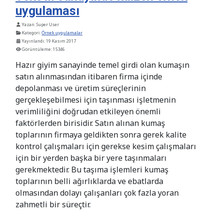
uygulaması
Ayrıntılar
Yazan:
Super User
Kategori:
Örnek uygulamalar
Yayınlandı: 19 Kasım 2017
Görüntüleme: 15346
Hazır giyim sanayinde temel girdi olan kumaşın
satın alınmasından itibaren firma içinde
depolanması ve üretim süreçlerinin
gerçekleşebilmesi için taşınması işletmenin
verimliliğini doğrudan etkileyen önemli
faktörlerden birisidir. Satın alınan kumaş
toplarının firmaya geldikten sonra gerek kalite
kontrol çalışmaları için gerekse kesim çalışmaları
için bir yerden başka bir yere taşınmaları
gerekmektedir. Bu taşıma işlemleri kumaş
toplarının belli ağırlıklarda ve ebatlarda
olmasından dolayı çalışanları çok fazla yoran
zahmetli bir süreçtir.