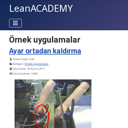
LeanACADEMY
Örnek uygulamalar
Ayar ortadan kaldırma
Ayrıntılar
Yazan:
Super User
Kategori:
Örnek uygulamalar
Yayınlandı: 19 Kasım 2017
Görüntüleme: 14562