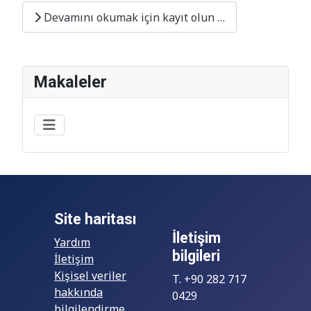
Devamını okumak için kayıt olun …
Makaleler
Site haritası
İletişim
Yardım
bilgileri
İletişim
Kişisel veriler
T. +90 282 717
hakkında
0429
bilgilendirme