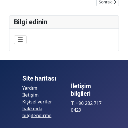
Sonraki makale:
Sonraki
Bilgi edinin
Site haritası
İletişim
Yardım
bilgileri
İletişim
Kişisel veriler
T. +90 282 717
hakkında
0429
bilgilendirme