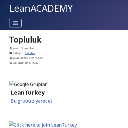
LeanACADEMY
Topluluk
Ayrıntılar
Yazan:
Super User
Kategori:
Topluluk
Yayınlandı: 02 Mart 2008
Görüntüleme: 10043
LeanTurkey
Bu grubu ziyaret et