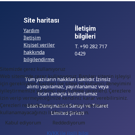
Site haritası
İletişim
Yardım
bilgileri
İletişim
Kişisel veriler
T. +90 282 717
hakkında
0429
bilgilendirme
Sitemizde çerez kullanıyoruz
Web sitemizde çerez kullanıyoruz. Bazıları sitenin işleyişi
Tüm yazıların hakkları saklıdır. İzinsiz
için gerekliyken, bazıları ise siteyi ve kullanıcı deneyimini
alıntı yapılamaz, yayınlanamaz veya
iyileştirmemize yardımcı olur (izleme çerezleri). Çerezlere
ticari amaçla kullanılamaz
izin verip vermeyeceğinize kendiniz karar verebilirsiniz.
Çerezleri reddederseniz, sitenin tüm işlevlerini
Lean Danışmanlık Sanayi ve Ticaret
kullanamayacağınızı lütfen unutmayın.
Limited Şirketi
Kabul ediyorum
Reddediyorum
KVKK ile ilgili bilgi